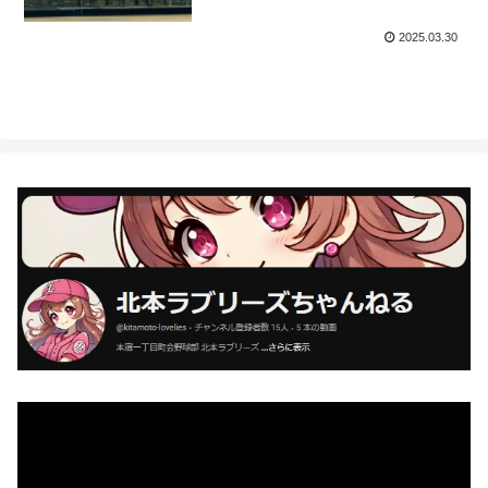
2025.03.30
動
画
プ