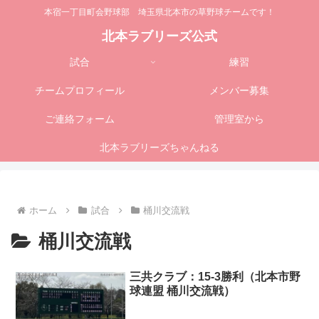
本宿一丁目町会野球部 埼玉県北本市の草野球チームです！
北本ラブリーズ公式
試合
練習
チームプロフィール
メンバー募集
ご連絡フォーム
管理室から
北本ラブリーズちゃんねる
ホーム
試合
桶川交流戦
桶川交流戦
三共クラブ：15-3勝利（北本市野
球連盟 桶川交流戦）