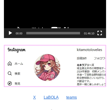
レ
ー
ヤ
ー
00:00
01:46:10
X
LaBOLA
teams